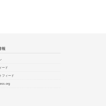
情報
ン
ィード
トフィード
ess.org