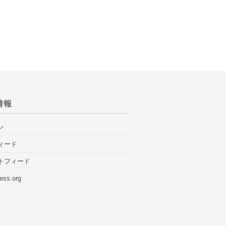
情報
ン
ィード
トフィード
ess.org