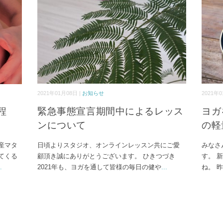
2021年01月08日 |
お知らせ
2021年0
程
緊急事態宣言期間中によるレッス
ヨガ
ンについて
の軽
産マタ
日頃よりスタジオ、オンラインレッスン共にご愛
みなさん
てくる
顧頂き誠にありがとうございます。 ひきつづき
す。 
.
2021年も、ヨガを通して皆様の毎日の健や
...
ね。 