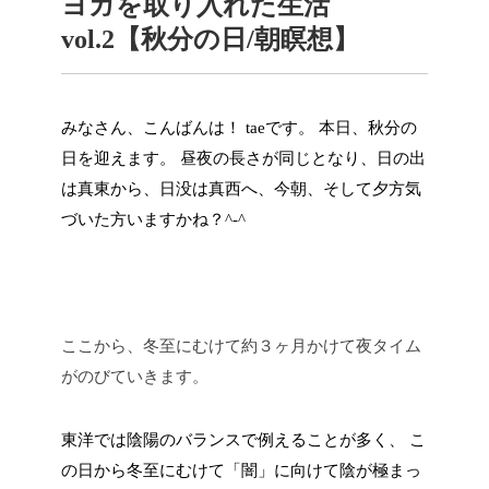
ヨガを取り入れた生活
vol.2【秋分の日/朝瞑想】
みなさん、こんばんは！
tae
です。
本日、秋分の
日を迎えます。
昼夜の長さが同じとなり、日の出
は真東から、日没は真西へ、今朝、そして夕方気
づいた方いますかね？
^-^
ここから、冬至にむけて約３ヶ月かけて夜タイム
がのびていきます。
東洋では陰陽のバランスで例えることが多く、
こ
の日から冬至にむけて「闇」に向けて陰が極まっ